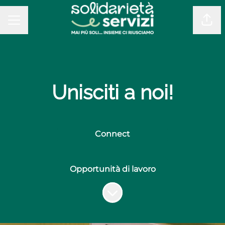
MENU CARRIERA
Cond
Unisciti a noi!
Connect
Opportunità di lavoro
Scorri il contenuto